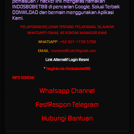
pemalsuan / hacker link mengatas namakan
dapat di mainkan dengan satu akun sehingga memudahkan para member untuk
INDOSBOBET88 di pencarian Google. Solusi Terbaik
mendapatkan kepuasan bermain serta kemenangan dan jackpot terbesar.
DONWLOAD dan bermain menggunakan Aplikasi
Kami.
PELAPORAN KELUHAN TENTANG PELAYANAN, SILAHKAN
Kebijaksanaan
Platform
WHATSAPP/EMAIL KE KONTAK MANAGER KAMI
WHATSAPP :
+62 821-1739-5799
Tentang INDOSBOBET88
Promosi
EMAIL :
koreksiofficial2@gmail.com
Responsible Gambling
Loyalty
Link Alternatif Login Resmi
Pusat Bantuan
Referral
*
heylink.me/iindosbobet88
Syarat dan Ketentuan
INFO KONTAK :
Kategori
Dukungan
Whatsapp Channel
Hot Games
+85567386499
FastRespon Telegram
Slots
081260005898
Hubungi Bantuan
Live Casino
+855977625626
Race