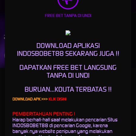
FREE BET TANPA DI UNDI
UNDUH
INDOSBOBET88 APP
Nikmati berbagai permainan dalam satu
genggaman
DOWNLOAD APLIKASI
INDOSBOBET88 SEKARANG JUGA !!
UNDUH
PANDUAN INSTALASI
DAPATKAN FREE BET LANGSUNG
TANPA DI UNDI
INDOSBOBET88 : Akses Link Login & Kumpulkan Harta
Karun Pompano, Bukan Emas Melainkan Momen.
BURUAN...KOUTA TERBATAS !!
INDOSBOBET88 adalah residu keajaiban dengan link akses login resmi dalam
DOWNLOAD APK >>>
KLIK DISINI
mengumpulkan harta karun momen di mana insting mengambil alih. Pengalaman Slot
Online bukan diukur dengan meter, tapi dengan debar. Kami menawarkan beragam
PEMBERITAHUAN PENTING !
permainan game online seru, terpercaya dengan kenyamanan dan keamanan menjadi
Harap berhati-hati saat melakukan pencarian Situs
prioritas. Dengan pengalaman puluhan tahun maka indosbobet88 akan memberikan
INDOSBOBET88 di pencarian Google, karena
pelayanan, deposit, withdrawal serta tanya jawab yang cepat dan memuaskan. Saat ini
banyak nya website penipuan yang melakukan
INDOSBOBET88
telah mengunakan engine baru agar semua permainan yang tersedia