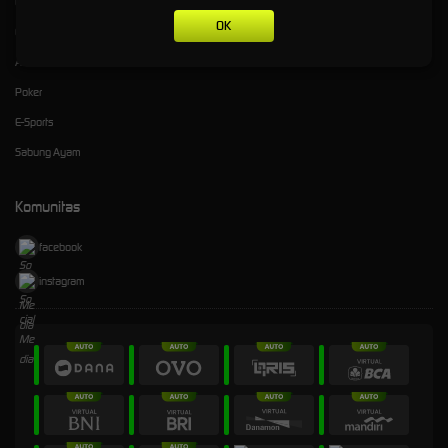
Olahraga
OK
Crash Game
Arcade
Poker
E-Sports
Sabung Ayam
Komunitas
facebook
instagram