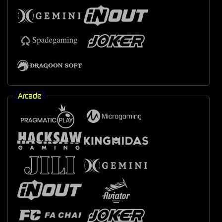
Arcade