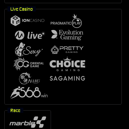
Live Casino
Race