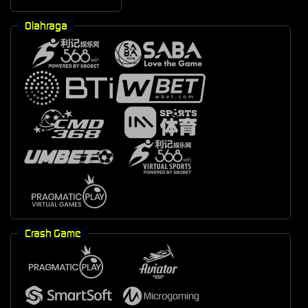
Olahraga
Crash Game