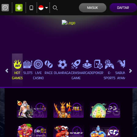
MASUK
DAFTAR
HOT
SLOTS
LIVE
RACE
OLAHRAGA
CRASH
ARCADE
POKER
E-
SABUNG
PROM
GAMES
CASINO
GAME
SPORTS
AYAM
i
i
i
i
i
i