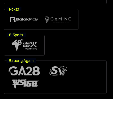
Poker
E-Sports
Sabung Ayam