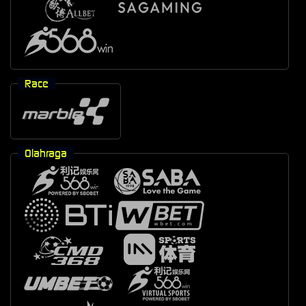
Race
Olahraga