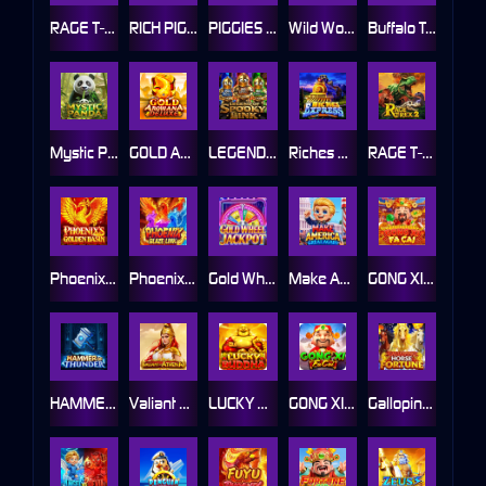
RAGE T-REX
RICH PIGGIES WORLD
PIGGIES WEALTHY ANGELIC
Wild Wolf Xtreme
Buffalo Triple Fury
Mystic Panda
GOLD AROWANA
LEGEND OF SPOOKY LINK
Riches Express
RAGE T-REX 2
Phoenix's Golden Basin
Phoenix Blaze Link
Gold Wheel Jackpot
Make America Great Again
GONG XI FA CAI
HAMMER OF THUNDER
Valiant of Athena
LUCKY BUDDHA
GONG XI FA CAI
Galloping Horse Fortune