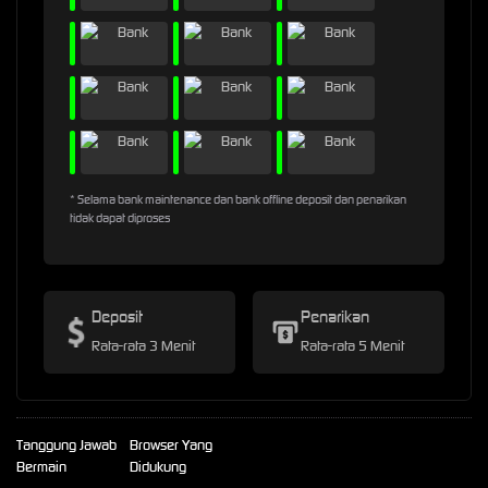
* Selama bank maintenance dan bank offline deposit dan penarikan
tidak dapat diproses
Deposit
Penarikan
Rata-rata 3 Menit
Rata-rata 5 Menit
Tanggung Jawab
Browser Yang
Bermain
Didukung