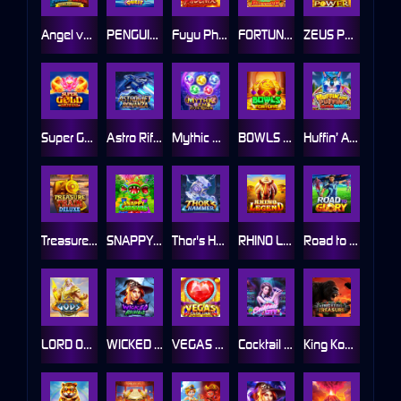
Angel vs Devil Ultimate Goal Showdown
PENGUIN QUEST
Fuyu Phoenix
FORTUNE GOD BLESSING
ZEUS POWER
Super Gold Arowana
Astro Rift Bonanza
Mythic Gems: Five Realms
BOWLS OF FORTUNE
Huffin’ And Puffin’ Ultra Wheel
Treasure Train Deluxe
SNAPPY CARNIVAL
Thor's Hammer
RHINO LEGEND
Road to Glory
LORD OF THE GODS
WICKED RICHES
VEGAS CASH LINK
Cocktail City
King Kong Treasure