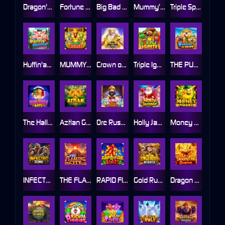
Dragon's Blaze Link
Fortune Gold Pots
Big Bad Wolf
Mummy’s Treasure Quest
Triple Spin Xtreme
Huffin'and Puffin'Jackpot
MUMMY'S CURSE
Crown of Olympus
Triple Ignite
THE PUPPIES IN EGYPT
The Hallowin Bats
Aztlan Gems
Ore Rush: Cart Collector
Holly Jackpot
Money Piggies
INFECTED ZONE
THE FLAME CITY
RAPID FIRE BLAST
Gold Rush Mania
Dragon Link Collection