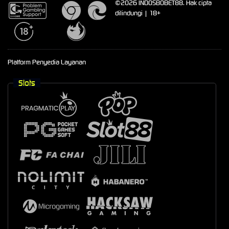
©2026 INDOSBOBET88. Hak cipta
dilindungi | 18+
Platform Penyedia Layanan
Slots