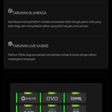
TARUHAN OLAHRAGA
Sportsbook Gaming Platform Terbaik menawarkan lebih banyak game, odds yang
lebih tinggi, dan menyediakan pilihan yang lebih banyak untuk pemain.
TARUHAN LIVE KASINO
Platform Pilihan bagi perusahaan-perusahaan terbaik di dunia, dengan pilihan
variasi game terbanyak