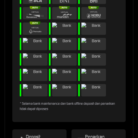
* Selama bank maintenance dan bank offline deposit dan penarikan
tidak dapat diproses
Deposit
Penarikan