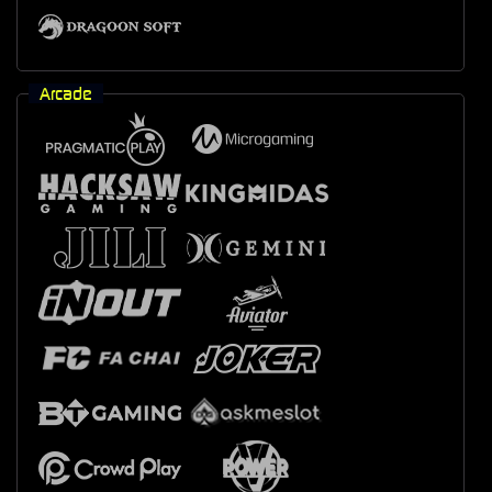
Arcade