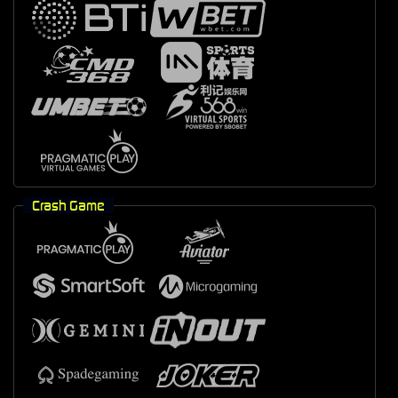
Crash Game