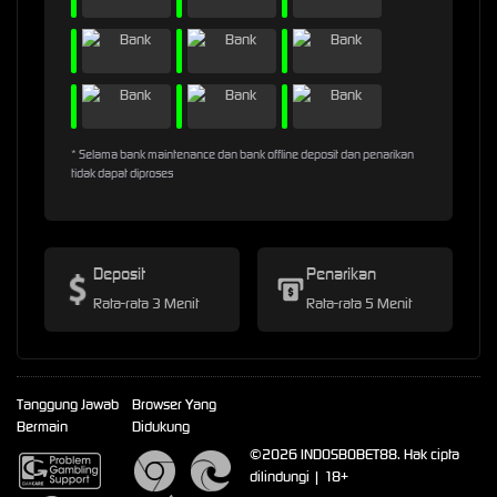
* Selama bank maintenance dan bank offline deposit dan penarikan
tidak dapat diproses
Deposit
Penarikan
Rata-rata 3 Menit
Rata-rata 5 Menit
Tanggung Jawab
Browser Yang
Bermain
Didukung
©2026 INDOSBOBET88. Hak cipta
dilindungi | 18+