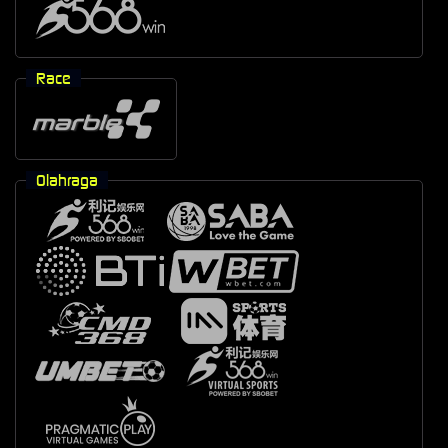
Race
Olahraga