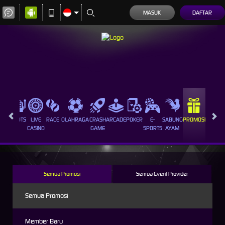
MASUK
DAFTAR
OT
SLOTS
LIVE
RACE
OLAHRAGA
CRASH
ARCADE
POKER
E-
SABUNG
PROMOSI
MES
CASINO
GAME
SPORTS
AYAM
Semua Promosi
Semua Event Provider
Semua Promosi
Member Baru