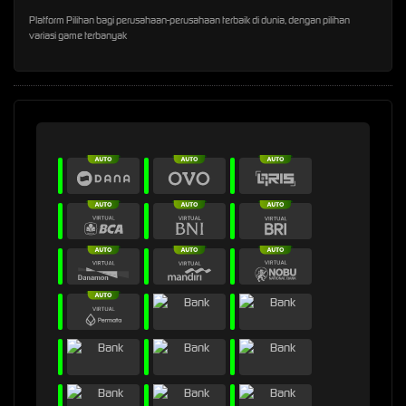
Platform Pilihan bagi perusahaan-perusahaan terbaik di dunia, dengan pilihan
variasi game terbanyak